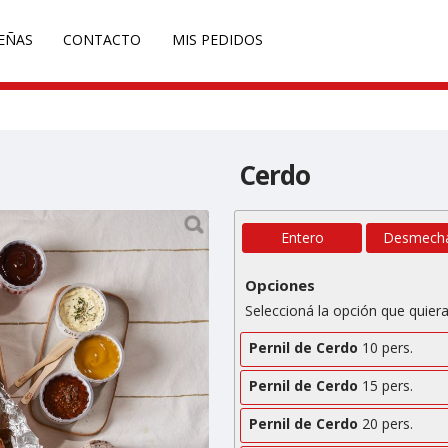
l/PYP2025/producto.php
on line
41
EÑAS
CONTACTO
MIS PEDIDOS
Cerdo
Entero
Desmech
Opciones
Seleccioná la opción que quiera
Pernil de Cerdo
10 pers.
Pernil de Cerdo
15 pers.
Pernil de Cerdo
20 pers.