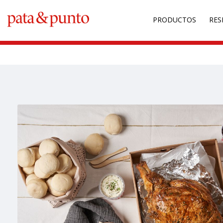
Warning
: Undefined array key "back" in
/home/fbianchi/public_htm
PRODUCTOS
RES