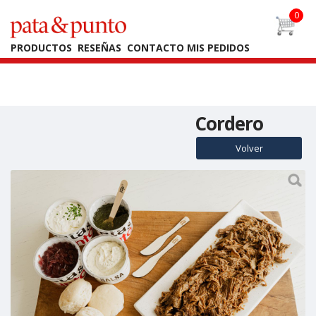
Warning
: Undefined array key "back" in
/home/fbianchi/public_html/PYP2025/producto.php
on line
41
PRODUCTOS
RESEÑAS
CONTACTO
MIS PEDIDOS
Cordero
Volver