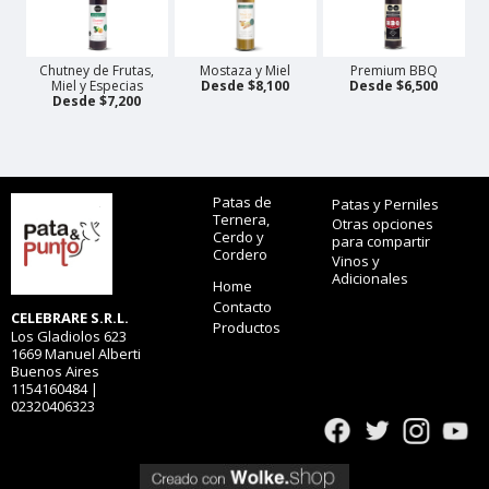
Chutney de Frutas,
Mostaza y Miel
Premium BBQ
Miel y Especias
Desde $8,100
Desde $6,500
Desde $7,200
Patas de
Patas y Perniles
Ternera,
Otras opciones
Cerdo y
para compartir
Cordero
Vinos y
Adicionales
Home
Contacto
CELEBRARE S.R.L.
Productos
Los Gladiolos 623
1669 Manuel Alberti
Buenos Aires
1154160484 |
02320406323