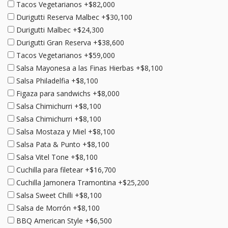
Tacos Vegetarianos +$82,000
Durigutti Reserva Malbec +$30,100
Durigutti Malbec +$24,300
Durigutti Gran Reserva +$38,600
Tacos Vegetarianos +$59,000
Salsa Mayonesa a las Finas Hierbas +$8,100
Salsa Philadelfia +$8,100
Figaza para sandwichs +$8,000
Salsa Chimichurri +$8,100
Salsa Chimichurri +$8,100
Salsa Mostaza y Miel +$8,100
Salsa Pata & Punto +$8,100
Salsa Vitel Tone +$8,100
Cuchilla para filetear +$16,700
Cuchilla Jamonera Tramontina +$25,200
Salsa Sweet Chilli +$8,100
Salsa de Morrón +$8,100
BBQ American Style +$6,500