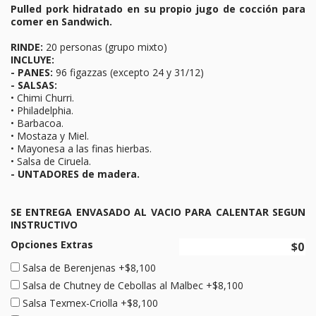
Pulled pork hidratado en su propio jugo de cocción para
comer en Sandwich.
RINDE:
20 personas (grupo mixto)
INCLUYE:
- PANES:
96 figazzas (excepto 24 y 31/12)
- SALSAS:
• Chimi Churri.
• Philadelphia.
• Barbacoa.
• Mostaza y Miel.
• Mayonesa a las finas hierbas.
• Salsa de Ciruela.
- UNTADORES de madera.
SE ENTREGA ENVASADO AL VACIO PARA CALENTAR SEGUN
INSTRUCTIVO
Opciones Extras
Salsa de Berenjenas +$8,100
Salsa de Chutney de Cebollas al Malbec +$8,100
Salsa Texmex-Criolla +$8,100