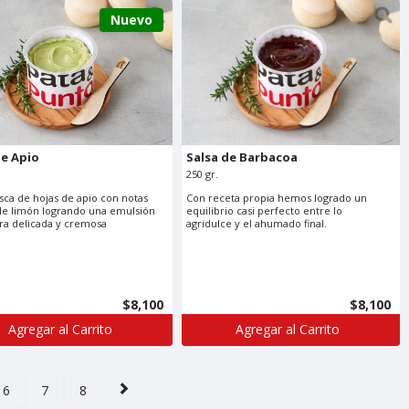
Nuevo
de Apio
Salsa de Barbacoa
250 gr.
esca de hojas de apio con notas
Con receta propia hemos logrado un
 de limón logrando una emulsión
equilibrio casi perfecto entre lo
ra delicada y cremosa
agridulce y el ahumado final.
$8,100
$8,100
Agregar al Carrito
Agregar al Carrito
6
7
8