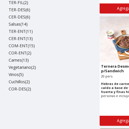
TER-FIL(2)
Agrega
TER-DES(6)
CER-DES(6)
Salsas(14)
TER-ENT(11)
CER-ENT(13)
COM-ENT(15)
COR-ENT(2)
Carnes(13)
Ternera Desm
Vegetariano(2)
p/Sandwich
Vinos(5)
20 pers.
Cuchillos(2)
Hebras de carne
caldo a base de 
COR-DES(2)
huerta y finas h
personas e incluye
Agrega