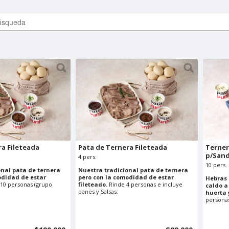
ra Fileteada
Pata de Ternera Fileteada
Terne
p/San
4 pers.
10 pers.
onal pata de ternera
Nuestra tradicional pata de ternera
odidad de estar
pero con la comodidad de estar
Hebras 
10 personas (grupo
fileteado.
Rinde 4 personas e incluye
caldo a
panes y Salsas.
huerta 
personas