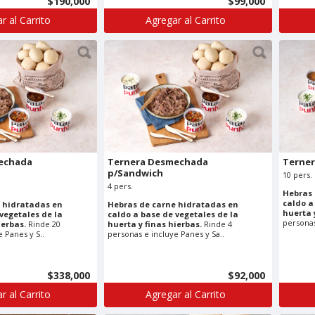
$190,000
$99,000
r al Carrito
Agregar al Carrito
echada
Ternera Desmechada
Terne
p/Sandwich
10 pers.
4 pers.
Hebras 
caldo a
 hidratadas en
Hebras de carne hidratadas en
huerta 
vegetales de la
caldo a base de vegetales de la
personas 
ierbas.
Rinde 20
huerta y finas hierbas.
Rinde 4
 Panes y S..
personas e incluye Panes y Sa..
$338,000
$92,000
r al Carrito
Agregar al Carrito