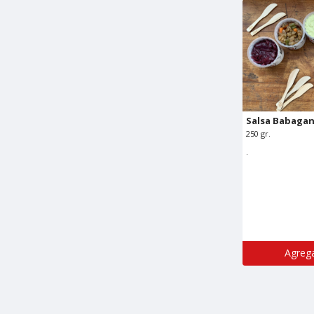
Salsa Babaga
250 gr.
.
Agrega