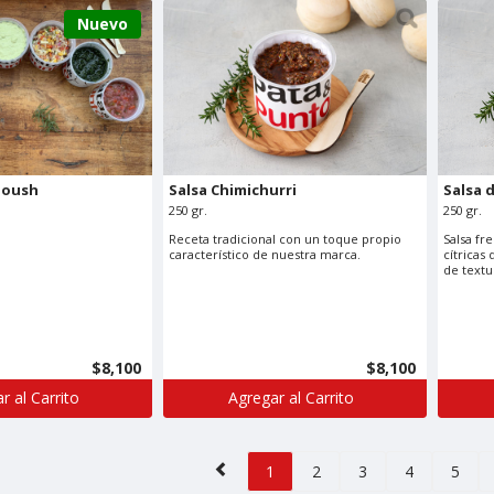
Nuevo
noush
Salsa Chimichurri
Salsa 
250 gr.
250 gr.
Receta tradicional con un toque propio
Salsa fr
característico de nuestra marca.
cítricas
de textu
$8,100
$8,100
r al Carrito
Agregar al Carrito
1
2
3
4
5