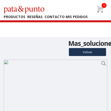
Warning
: Undefined array key "back" in
/home/fbianchi/public_html/PYP2025/producto.php
on line
41
PRODUCTOS
RESEÑAS
CONTACTO
MIS PEDIDOS
Mas_solucion
Volver